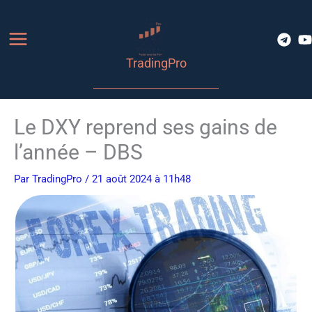
Aller
au
contenu
TradingPro
Le DXY reprend ses gains de
l’année – DBS
Par
TradingPro
/ 21 août 2024 à 11h48