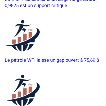
0,9825 est un support critique
Le pétrole WTI laisse un gap ouvert à 75,69 $