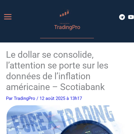
Aller
au
contenu
TradingPro
Le dollar se consolide,
l’attention se porte sur les
données de l’inflation
américaine – Scotiabank
Par
TradingPro
/ 12 août 2025 à 13h17