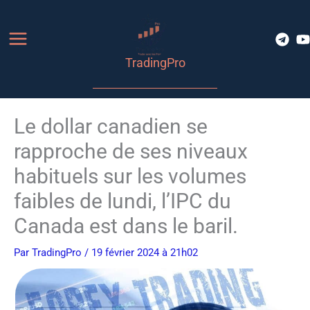
Aller
au
contenu
TradingPro
Le dollar canadien se
rapproche de ses niveaux
habituels sur les volumes
faibles de lundi, l’IPC du
Canada est dans le baril.
Par
TradingPro
/ 19 février 2024 à 21h02