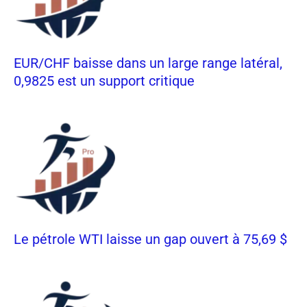
EUR/CHF baisse dans un large range latéral,
0,9825 est un support critique
Le pétrole WTI laisse un gap ouvert à 75,69 $