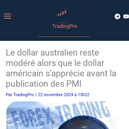
Aller
au
contenu
TradingPro
Le dollar australien reste
modéré alors que le dollar
américain s’apprécie avant la
publication des PMI
Par
TradingPro
/ 22 novembre 2024 à 13h22