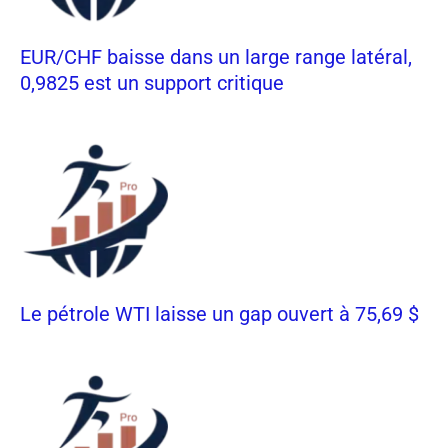
EUR/CHF baisse dans un large range latéral,
0,9825 est un support critique
Le pétrole WTI laisse un gap ouvert à 75,69 $