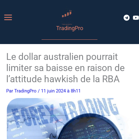
Aller
au
contenu
TradingPro
Le dollar australien pourrait
limiter sa baisse en raison de
l’attitude hawkish de la RBA
Par
TradingPro
/ 11 juin 2024 à 8h11