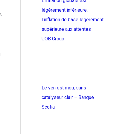
L’inflation globale est
légèrement inférieure,
s
l’inflation de base légèrement
supérieure aux attentes –
e
UOB Group
i
Le yen est mou, sans
catalyseur clair – Banque
Scotia