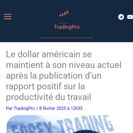
Aller
au
contenu
TradingPro
Le dollar américain se
maintient à son niveau actuel
après la publication d’un
rapport positif sur la
productivité du travail
Par
TradingPro
/ 8 février 2025 à 12h35