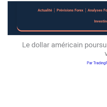
Aller
Actualité
Prévisions Forex
Analyses F
au
contenu
Investi
Le dollar américain poursui
Par
Trading