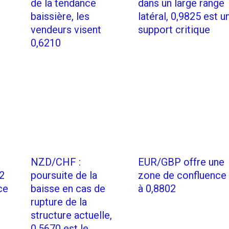
de la tendance
dans un large range
baissière, les
latéral, 0,9825 est u
vendeurs visent
support critique
0,6210
NZD/CHF :
EUR/GBP offre une
2
poursuite de la
zone de confluence
ce
baisse en cas de
à 0,8802
rupture de la
structure actuelle,
0,5670 est le