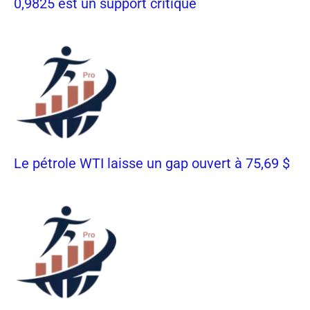
0,9825 est un support critique
Le pétrole WTI laisse un gap ouvert à 75,69 $