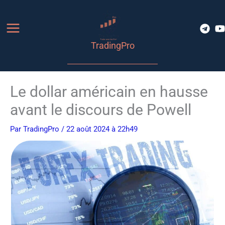
Aller
au
contenu
TradingPro
Le dollar américain en hausse
avant le discours de Powell
Par
TradingPro
/ 22 août 2024 à 22h49