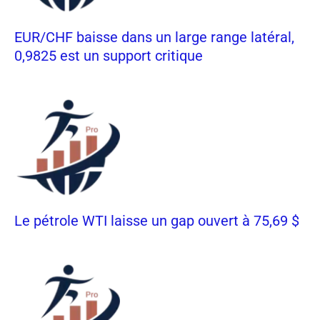
EUR/CHF baisse dans un large range latéral,
0,9825 est un support critique
Le pétrole WTI laisse un gap ouvert à 75,69 $