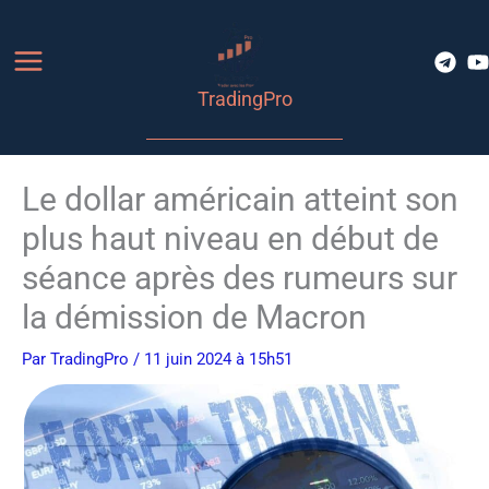
Aller
au
contenu
TradingPro
Le dollar américain atteint son
plus haut niveau en début de
séance après des rumeurs sur
la démission de Macron
Par
TradingPro
/ 11 juin 2024 à 15h51