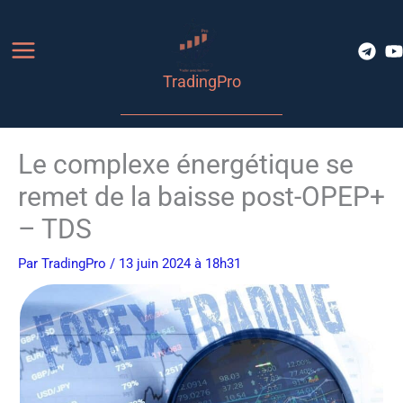
Aller
au
contenu
TradingPro
Le complexe énergétique se
remet de la baisse post-OPEP+
– TDS
Par
TradingPro
/ 13 juin 2024 à 18h31