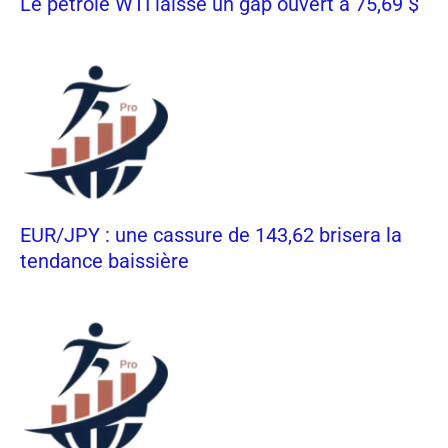
Le pétrole WTI laisse un gap ouvert à 75,69 $
EUR/JPY : une cassure de 143,62 brisera la
tendance baissière