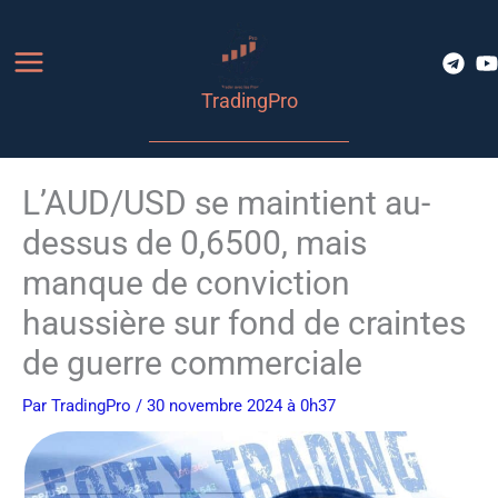
Aller
au
contenu
TradingPro
L’AUD/USD se maintient au-
dessus de 0,6500, mais
manque de conviction
haussière sur fond de craintes
de guerre commerciale
Par
TradingPro
/ 30 novembre 2024 à 0h37