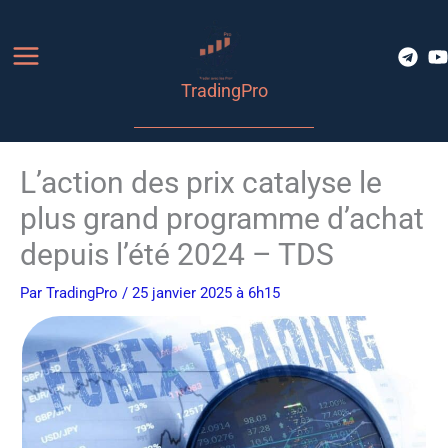
Aller
au
contenu
TradingPro
L’action des prix catalyse le
plus grand programme d’achat
depuis l’été 2024 – TDS
Par
TradingPro
/ 25 janvier 2025 à 6h15