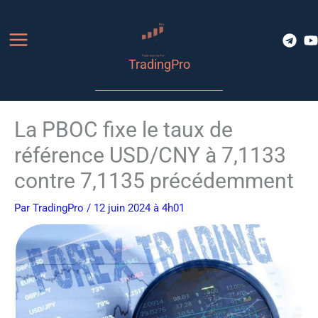
Aller
au
contenu
TradingPro
La PBOC fixe le taux de
référence USD/CNY à 7,1133
contre 7,1135 précédemment
Par
TradingPro
/ 12 juin 2024 à 4h01