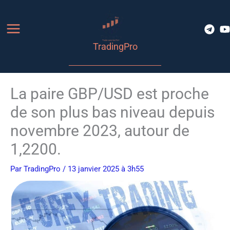
Aller
au
contenu
TradingPro
La paire GBP/USD est proche
de son plus bas niveau depuis
novembre 2023, autour de
1,2200.
Par
TradingPro
/ 13 janvier 2025 à 3h55