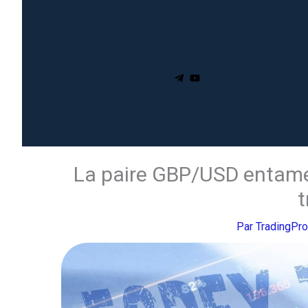
La paire GBP/USD entame
t
Par
TradingPr