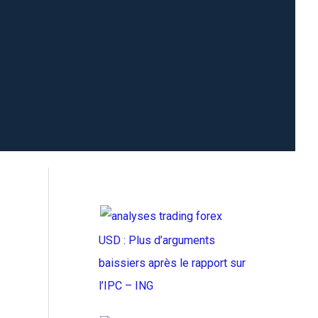
USD : Plus d’arguments
baissiers après le rapport sur
l’IPC – ING