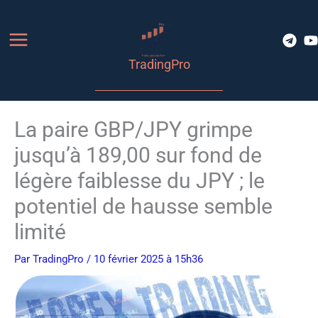
Aller
au
contenu
TradingPro
La paire GBP/JPY grimpe
jusqu’à 189,00 sur fond de
légère faiblesse du JPY ; le
potentiel de hausse semble
limité
Par
TradingPro
/ 10 février 2025 à 15h36