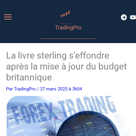
Aller
au
contenu
TradingPro
La livre sterling s’effondre
après la mise à jour du budget
britannique
Par
TradingPro
/ 27 mars 2025 à 3h04