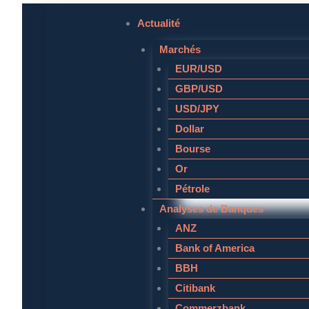
Aller
Actualité
au
Marchés
contenu
EUR/USD
GBP/USD
USD/JPY
Dollar
Bourse
Or
Pétrole
Analyses de Banques
ANZ
Bank of America
BBH
Citibank
Commerzbank