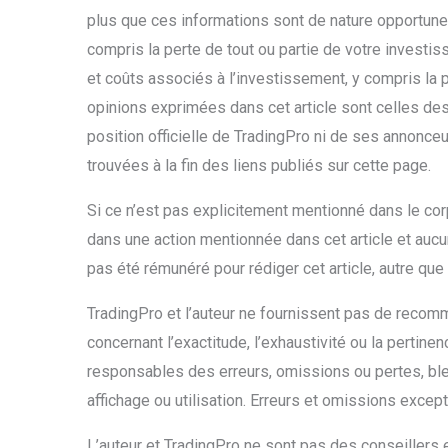
plus que ces informations sont de nature opportune.
compris la perte de tout ou partie de votre investis
et coûts associés à l’investissement, y compris la p
opinions exprimées dans cet article sont celles des
position officielle de TradingPro ni de ses annonce
trouvées à la fin des liens publiés sur cette page.
Si ce n’est pas explicitement mentionné dans le corps
dans une action mentionnée dans cet article et aucun
pas été rémunéré pour rédiger cet article, autre que
TradingPro et l’auteur ne fournissent pas de recomm
concernant l’exactitude, l’exhaustivité ou la pertine
responsables des erreurs, omissions ou pertes, b
affichage ou utilisation. Erreurs et omissions excep
L’auteur et TradingPro ne sont pas des conseillers e