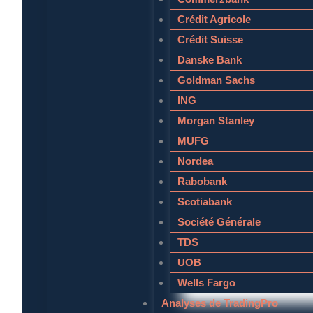
Crédit Agricole
Crédit Suisse
Danske Bank
Goldman Sachs
ING
Morgan Stanley
MUFG
Nordea
Rabobank
Scotiabank
Société Générale
TDS
UOB
Wells Fargo
Analyses de TradingPro