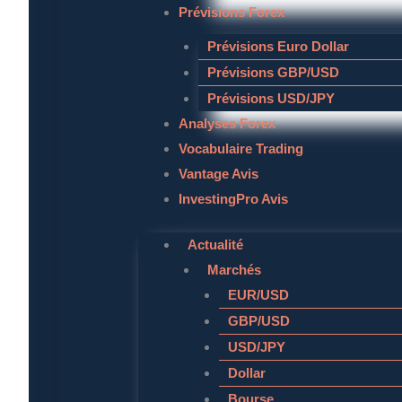
Prévisions Forex
Prévisions Euro Dollar
Prévisions GBP/USD
Prévisions USD/JPY
Analyses Forex
Vocabulaire Trading
Vantage Avis
InvestingPro Avis
Actualité
Marchés
EUR/USD
GBP/USD
USD/JPY
Dollar
Bourse