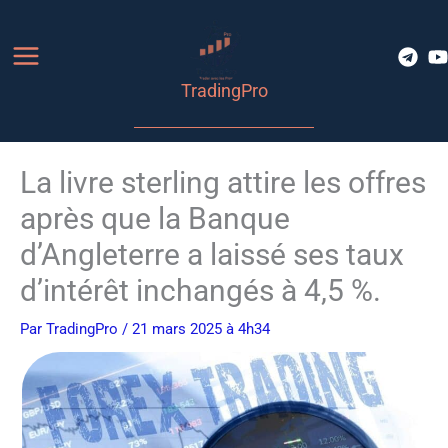
Aller
au
contenu
TradingPro
La livre sterling attire les offres
après que la Banque
d’Angleterre a laissé ses taux
d’intérêt inchangés à 4,5 %.
Par
TradingPro
/ 21 mars 2025 à 4h34