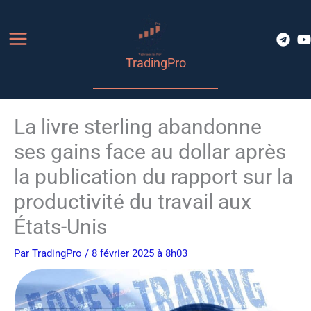
Aller
au
contenu
TradingPro
La livre sterling abandonne
ses gains face au dollar après
la publication du rapport sur la
productivité du travail aux
États-Unis
Par
TradingPro
/ 8 février 2025 à 8h03