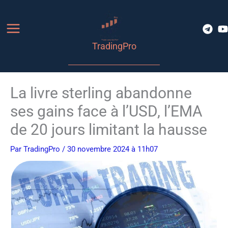
Aller
au
contenu
TradingPro
La livre sterling abandonne
ses gains face à l’USD, l’EMA
de 20 jours limitant la hausse
Par
TradingPro
/ 30 novembre 2024 à 11h07