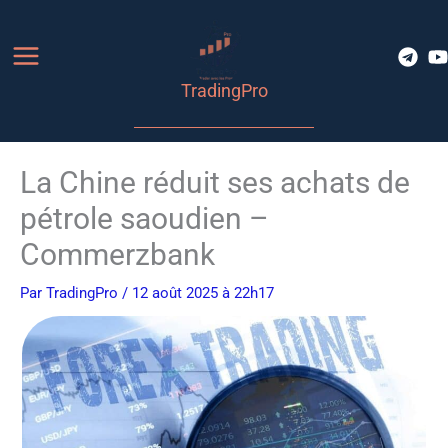
Aller
au
contenu
TradingPro
La Chine réduit ses achats de
pétrole saoudien –
Commerzbank
Par
TradingPro
/ 12 août 2025 à 22h17