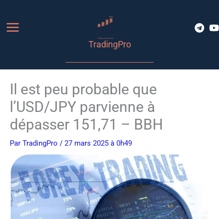
Aller
au
contenu
TradingPro
Il est peu probable que
l’USD/JPY parvienne à
dépasser 151,71 – BBH
Par
TradingPro
/ 27 mars 2025 à 0h49