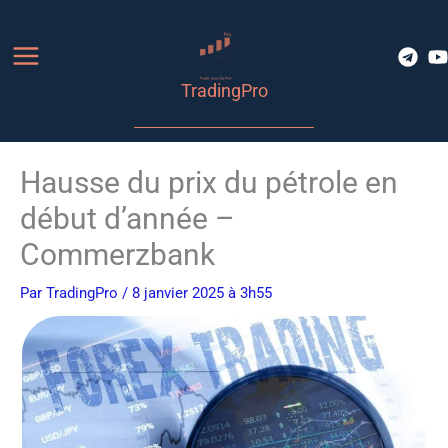
Aller
au
contenu
TradingPro
Hausse du prix du pétrole en
début d’année –
Commerzbank
Par
TradingPro
/ 8 janvier 2025 à 3h55