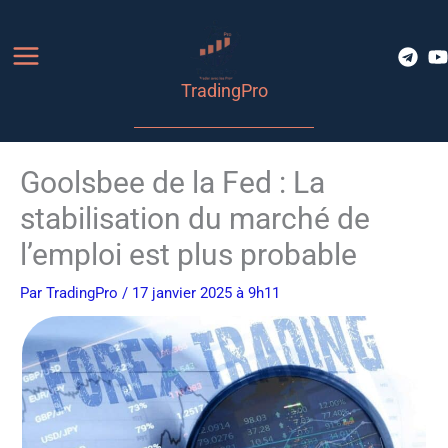
Aller
au
contenu
TradingPro
Goolsbee de la Fed : La
stabilisation du marché de
l’emploi est plus probable
Par
TradingPro
/ 17 janvier 2025 à 9h11