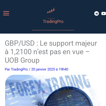
Aller
au
contenu
TradingPro
GBP/USD : Le support majeur
à 1,2100 n’est pas en vue –
UOB Group
Par
TradingPro
/ 20 janvier 2025 à 19h40