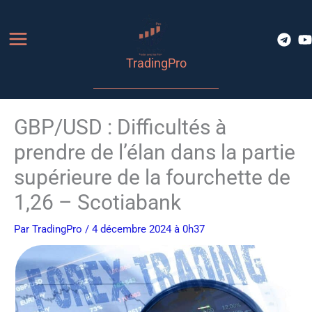
Aller
au
contenu
TradingPro
GBP/USD : Difficultés à
prendre de l’élan dans la partie
supérieure de la fourchette de
1,26 – Scotiabank
Par
TradingPro
/ 4 décembre 2024 à 0h37