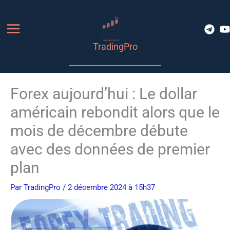
Aller
au
contenu
TradingPro
Forex aujourd’hui : Le dollar
américain rebondit alors que le
mois de décembre débute
avec des données de premier
plan
Par
TradingPro
/ 2 décembre 2024 à 15h37