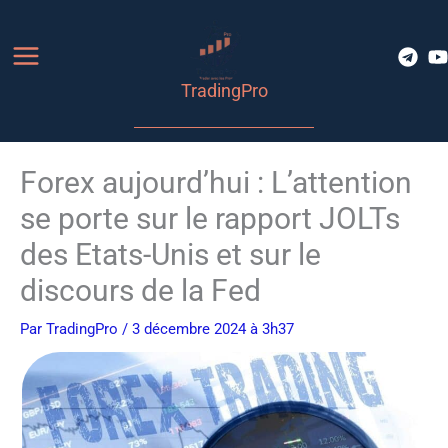
Aller
au
contenu
TradingPro
Forex aujourd’hui : L’attention
se porte sur le rapport JOLTs
des Etats-Unis et sur le
discours de la Fed
Par
TradingPro
/ 3 décembre 2024 à 3h37