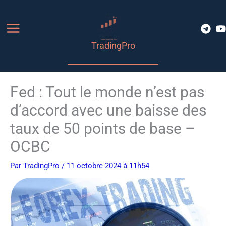
Aller
au
contenu
TradingPro
Fed : Tout le monde n’est pas
d’accord avec une baisse des
taux de 50 points de base –
OCBC
Par
TradingPro
/ 11 octobre 2024 à 11h54