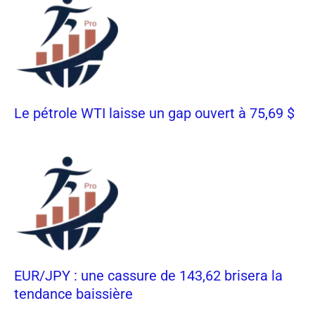
Le pétrole WTI laisse un gap ouvert à 75,69 $
EUR/JPY : une cassure de 143,62 brisera la
tendance baissière