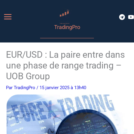
Aller
au
contenu
TradingPro
EUR/USD : La paire entre dans
une phase de range trading –
UOB Group
Par
TradingPro
/ 15 janvier 2025 à 13h40