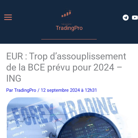
Aller
au
contenu
TradingPro
EUR : Trop d’assouplissement
de la BCE prévu pour 2024 –
ING
Par
TradingPro
/ 12 septembre 2024 à 12h31