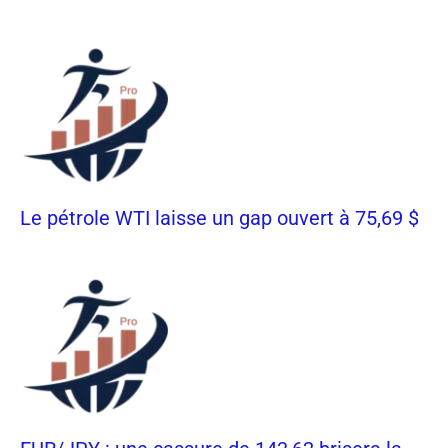
Le pétrole WTI laisse un gap ouvert à 75,69 $