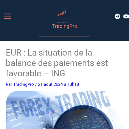
Aller
au
contenu
TradingPro
EUR : La situation de la
balance des paiements est
favorable – ING
Par
TradingPro
/ 21 août 2024 à 13h18