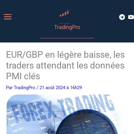
Aller
au
contenu
TradingPro
EUR/GBP en légère baisse, les
traders attendant les données
PMI clés
Par
TradingPro
/ 21 août 2024 à 16h29