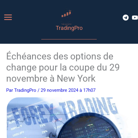
Aller
au
contenu
TradingPro
Échéances des options de
change pour la coupe du 29
novembre à New York
Par
TradingPro
/ 29 novembre 2024 à 17h07