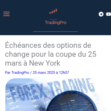
Aller
au
contenu
TradingPro
Échéances des options de
change pour la coupe du 25
mars à New York
Par
TradingPro
/ 25 mars 2025 à 12h07