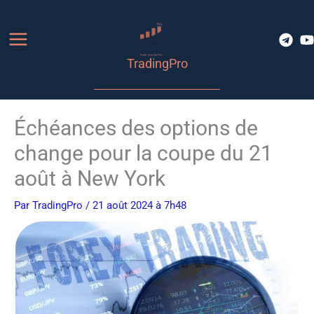
Aller
au
contenu
TradingPro
Échéances des options de
change pour la coupe du 21
août à New York
Par
TradingPro
/ 21 août 2024 à 7h48