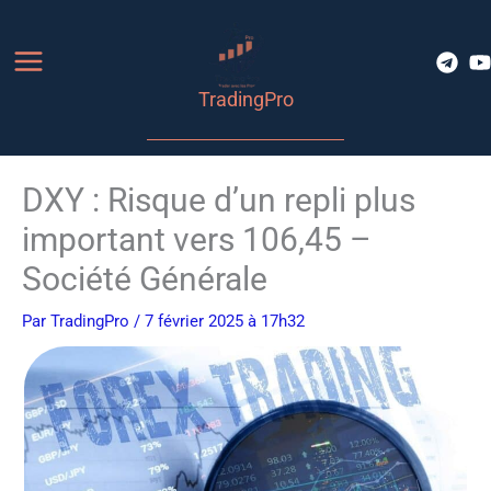
Aller
au
contenu
TradingPro
DXY : Risque d’un repli plus
important vers 106,45 –
Société Générale
Par
TradingPro
/ 7 février 2025 à 17h32