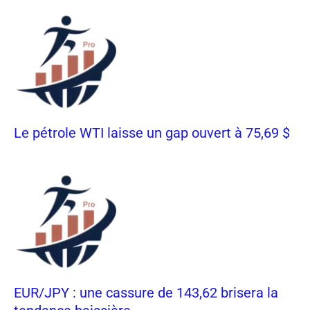
Le pétrole WTI laisse un gap ouvert à 75,69 $
EUR/JPY : une cassure de 143,62 brisera la