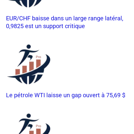
EUR/CHF baisse dans un large range latéral,
0,9825 est un support critique
Le pétrole WTI laisse un gap ouvert à 75,69 $