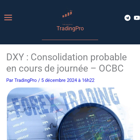
Aller
au
contenu
TradingPro
DXY : Consolidation probable
en cours de journée – OCBC
Par
TradingPro
/ 5 décembre 2024 à 16h22