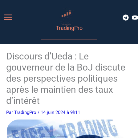
Aller
au
contenu
TradingPro
Discours d’Ueda : Le
gouverneur de la BoJ discute
des perspectives politiques
après le maintien des taux
d’intérêt
Par
TradingPro
/ 14 juin 2024 à 9h11