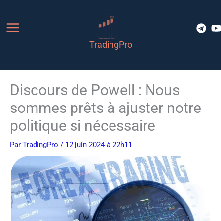
Aller
au
contenu
TradingPro
Discours de Powell : Nous
sommes prêts à ajuster notre
politique si nécessaire
Par
TradingPro
/ 12 juin 2024 à 22h11