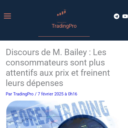
Aller
au
contenu
TradingPro
Discours de M. Bailey : Les
consommateurs sont plus
attentifs aux prix et freinent
leurs dépenses
Par
TradingPro
/ 7 février 2025 à 0h16