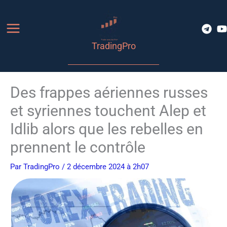
Aller
au
contenu
TradingPro
Des frappes aériennes russes
et syriennes touchent Alep et
Idlib alors que les rebelles en
prennent le contrôle
Par
TradingPro
/ 2 décembre 2024 à 2h07