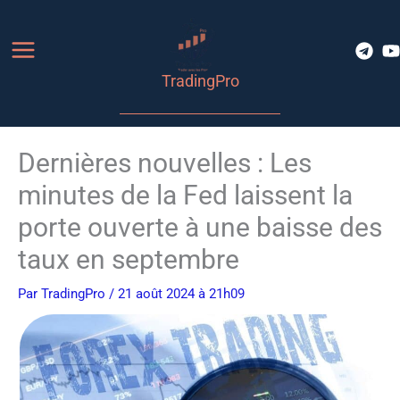
Aller
au
contenu
TradingPro
Dernières nouvelles : Les
minutes de la Fed laissent la
porte ouverte à une baisse des
taux en septembre
Par
TradingPro
/ 21 août 2024 à 21h09