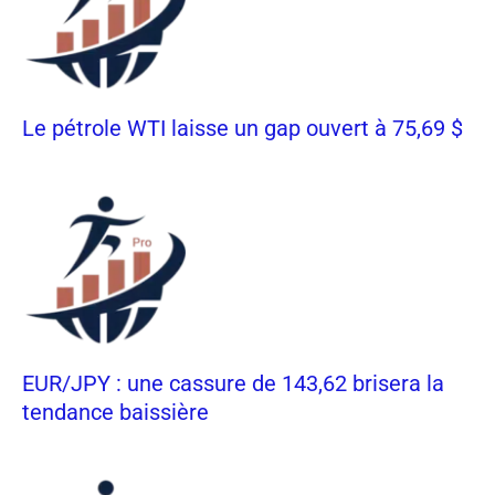
Le pétrole WTI laisse un gap ouvert à 75,69 $
EUR/JPY : une cassure de 143,62 brisera la
tendance baissière