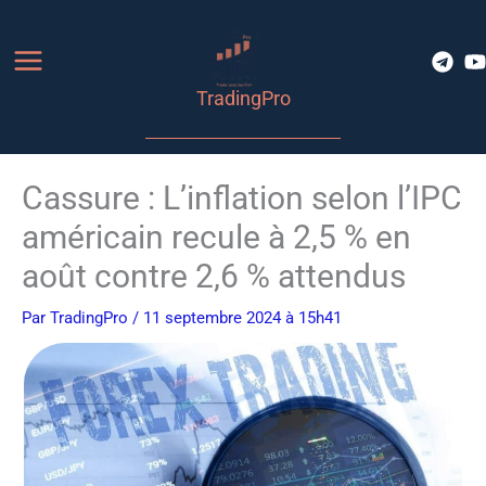
Aller
au
contenu
TradingPro
Cassure : L’inflation selon l’IPC
américain recule à 2,5 % en
août contre 2,6 % attendus
Par
TradingPro
/ 11 septembre 2024 à 15h41