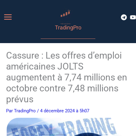
Aller
au
contenu
TradingPro
Cassure : Les offres d’emploi
américaines JOLTS
augmentent à 7,74 millions en
octobre contre 7,48 millions
prévus
Par
TradingPro
/ 4 décembre 2024 à 5h07