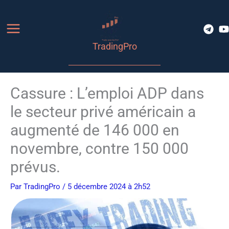
Aller
au
contenu
TradingPro
Cassure : L’emploi ADP dans
le secteur privé américain a
augmenté de 146 000 en
novembre, contre 150 000
prévus.
Par
TradingPro
/ 5 décembre 2024 à 2h52