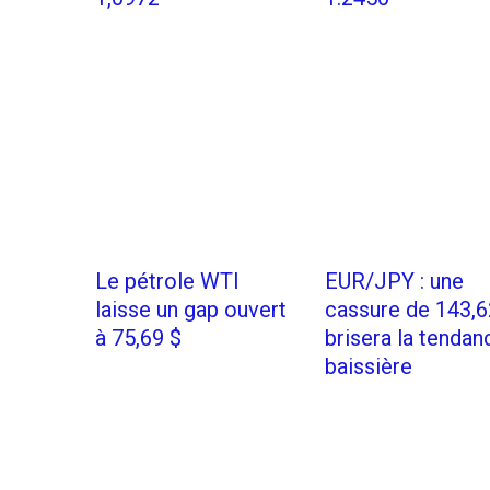
Le pétrole WTI
EUR/JPY : une
laisse un gap ouvert
cassure de 143,6
à 75,69 $
brisera la tendan
baissière