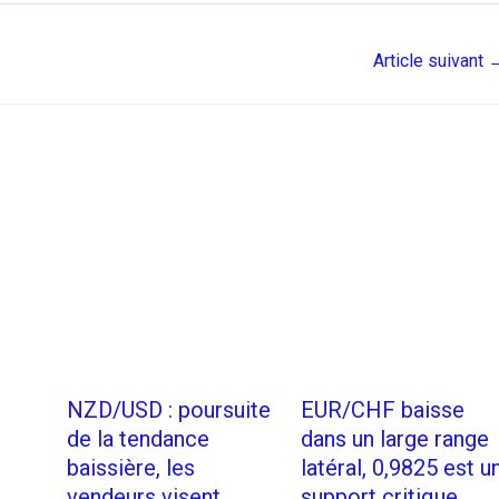
Article suivant
NZD/USD : poursuite
EUR/CHF baisse
de la tendance
dans un large range
baissière, les
latéral, 0,9825 est u
vendeurs visent
support critique