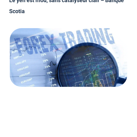
Le yen est mou, sans catalyseur clair – Banque
Scotia