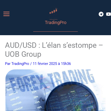
Aller
au
contenu
TradingPro
AUD/USD : L’élan s’estompe –
UOB Group
Par
TradingPro
/ 11 février 2025 à 15h36